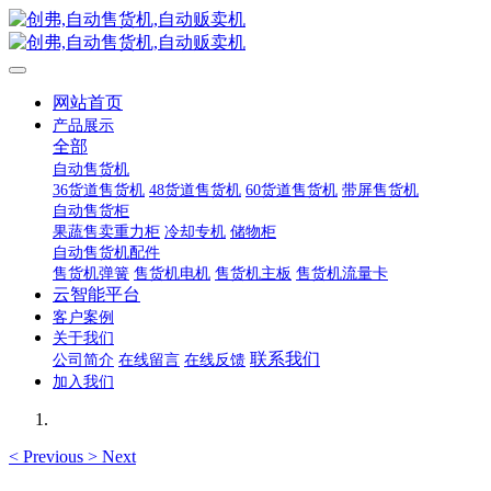
网站首页
产品展示
全部
自动售货机
36货道售货机
48货道售货机
60货道售货机
带屏售货机
自动售货柜
果蔬售卖重力柜
冷却专机
储物柜
自动售货机配件
售货机弹簧
售货机电机
售货机主板
售货机流量卡
云智能平台
客户案例
关于我们
联系我们
公司简介
在线留言
在线反馈
加入我们
<
Previous
>
Next