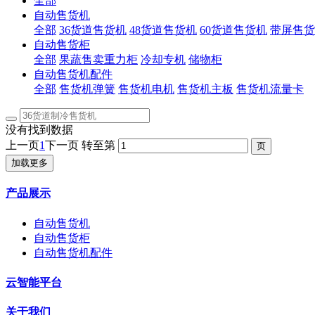
全部
自动售货机
全部
36货道售货机
48货道售货机
60货道售货机
带屏售货
自动售货柜
全部
果蔬售卖重力柜
冷却专机
储物柜
自动售货机配件
全部
售货机弹簧
售货机电机
售货机主板
售货机流量卡
没有找到数据
上一页
1
下一页
转至第
加载更多
产品展示
自动售货机
自动售货柜
自动售货机配件
云智能平台
关于我们