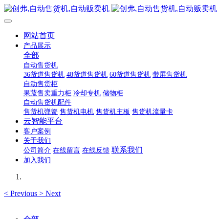
网站首页
产品展示
全部
自动售货机
36货道售货机
48货道售货机
60货道售货机
带屏售货机
自动售货柜
果蔬售卖重力柜
冷却专机
储物柜
自动售货机配件
售货机弹簧
售货机电机
售货机主板
售货机流量卡
云智能平台
客户案例
关于我们
联系我们
公司简介
在线留言
在线反馈
加入我们
<
Previous
>
Next