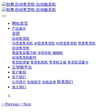
网站首页
产品展示
全部
自动售货机
36货道售货机
48货道售货机
60货道售货机
带屏售货机
自动售货柜
果蔬售卖重力柜
冷却专机
储物柜
自动售货机配件
售货机弹簧
售货机电机
售货机主板
售货机流量卡
云智能平台
客户案例
关于我们
联系我们
公司简介
在线留言
在线反馈
加入我们
<
Previous
>
Next